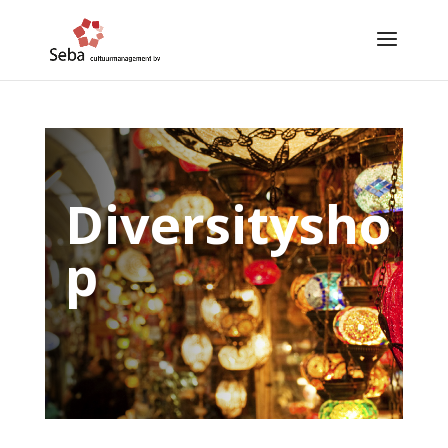
Diversitysho
p