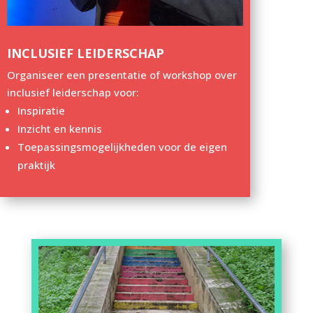
INCLUSIEF LEIDERSCHAP
Organiseer een presentatie of workshop over
inclusief leiderschap voor:
Inspiratie
Inzicht en kennis
Toepassingsmogelijkheden voor de eigen
praktijk