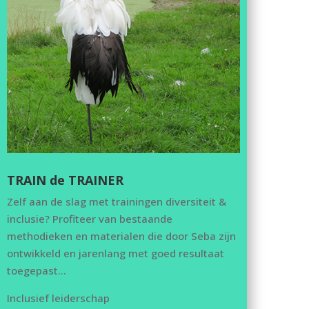
TRAIN de TRAINER
Zelf aan de slag met trainingen diversiteit &
inclusie? Profiteer van bestaande
methodieken en materialen die door Seba zijn
ontwikkeld en jarenlang met goed resultaat
toegepast…
Inclusief leiderschap