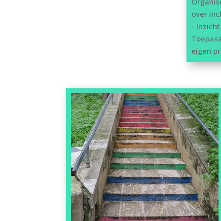
Organis
over inc
- Inzich
Toepass
eigen pr