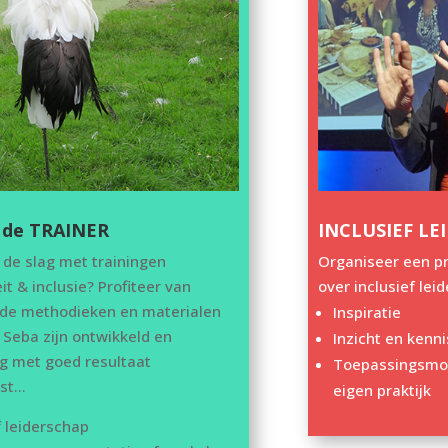
 de TRAINER
INCLUSIEF LE
 de slag met trainingen
Organiseer een p
eit & inclusie? Profiteer van
over inclusief lei
de methodieken en materialen
Inspiratie
 Seba zijn ontwikkeld en
Inzicht en kenni
ng met goed resultaat
Toepassingsmog
ast…
eigen praktijk
f leiderschap