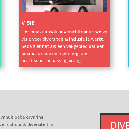
VISIE
Het maakt absoluut verschil vanuit welke
visie voor diversiteit & inclusie je werkt.
Seba ziet het als een vakgebied dat een
business case en meer nog: een
praktische toepassing vraagt…
, vanuit Seba ervaring
DIV
r cultuur & diversiteit in