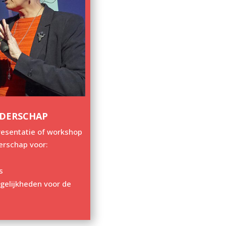
IDERSCHAP
resentatie of workshop
derschap voor:
s
elijkheden voor de