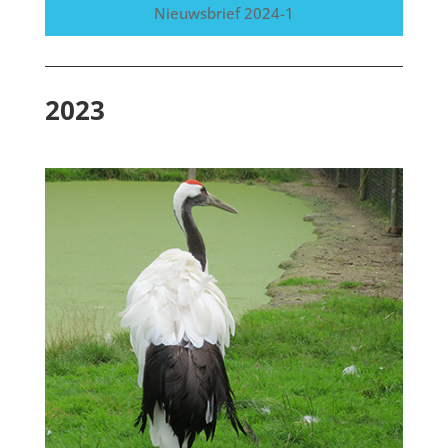
Nieuwsbrief 2024-1
2023