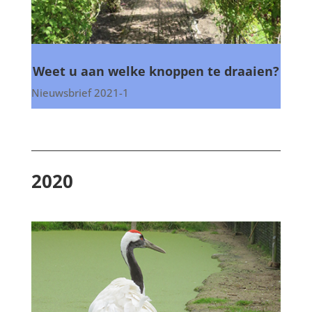
Weet u aan welke knoppen te draaien?
Nieuwsbrief 2021-1
2020